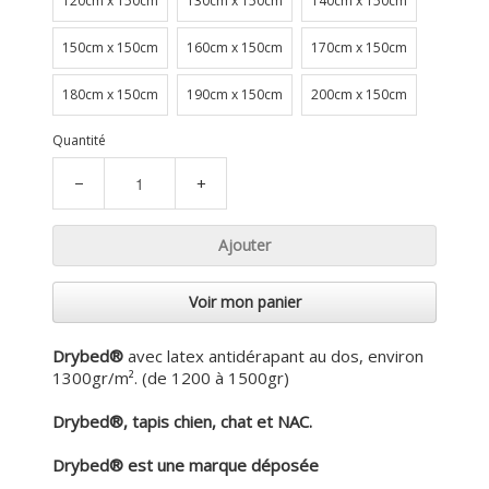
120cm x 150cm
130cm x 150cm
140cm x 150cm
150cm x 150cm
160cm x 150cm
170cm x 150cm
180cm x 150cm
190cm x 150cm
200cm x 150cm
Quantité
−
+
Ajouter
Voir mon panier
Drybed®
avec latex antidérapant au dos, environ
1300gr/m². (de 1200 à 1500gr)
Drybed®, tapis chien, chat et NAC.
Drybed® est une marque déposée