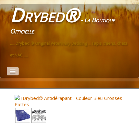
Drybed®
- La Boutique
Officielle
..... Drybed ® Original Veterinary Bedding ... Tapis chiens, chats
et NAC .....
Accueil
PREMIUM
ECO
ANTIDÉRAPANT
PREMIUM Antidérapant