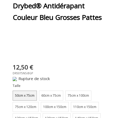
Drybed® Antidérapant
Laine
Couleur Bleu Grosses Pattes
Lots de Drybed®
Rouleaux de Drybed®
Sur mesure
0
12,50 €
DR5075NS-BGP
Rupture de stock
Taille
50cm x 75cm
60cm x 75cm
75cm x 100cm
75cm x 120cm
100cm x 150cm
110cm x 150cm