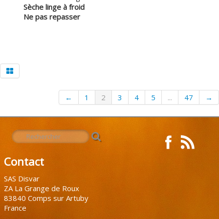
Sèche linge à froid
Ne pas repasser
←
1
2
3
4
5
...
47
→
Contact
SAS Disvar
ZA La Grange de Roux
83840 Comps sur Artuby
France