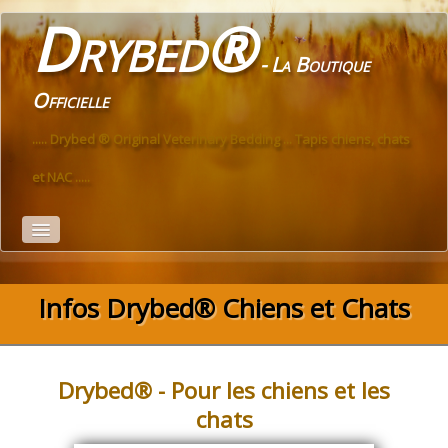
Drybed®
- La Boutique
Officielle
..... Drybed ® Original Veterinary Bedding ... Tapis chiens, chats
et NAC .....
Accueil
Infos Drybed® Chiens et Chats
PREMIUM
ECO
Drybed® - Pour les chiens et les
ANTIDÉRAPANT
chats
PREMIUM Antidérapant