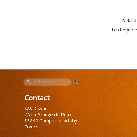
Délai 
Le chèque 
Contact
SAS Disvar
ZA La Grange de Roux
83840 Comps sur Artuby
France