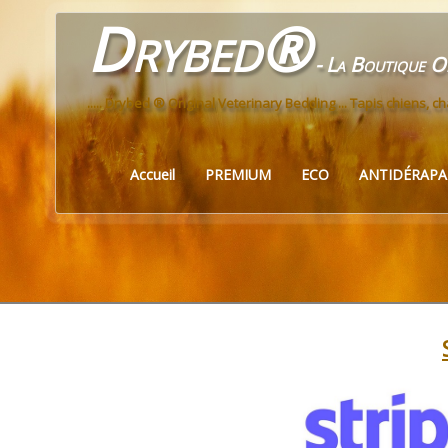
Drybed®
- La Boutique Of
..... Drybed ® Original Veterinary Bedding ... Tapis chiens, cha
Accueil
PREMIUM
ECO
ANTIDÉRAP