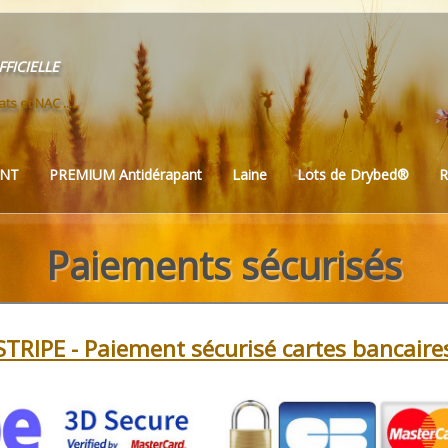
ficielle
ts et NAC .....
ANT
PREMIUM Antidérapant
Laine
Lots de Drybed®
R
Paiements sécurisés
STRIPE - Paiement sécurisé cartes bancaire