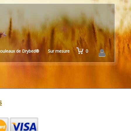
0
ouleaux de Drybed®
Sur mesure
s