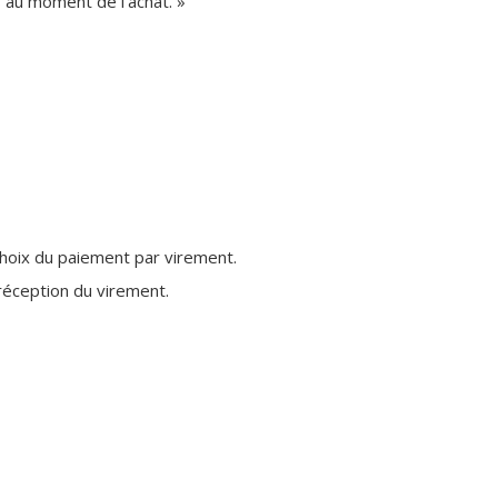
 au moment de l’achat. »
hoix du paiement par virement.
réception du virement.