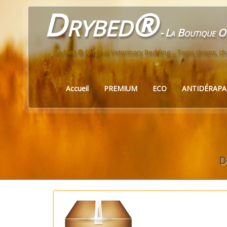
Drybed®
- La Boutique Of
..... Drybed ® Original Veterinary Bedding ... Tapis chiens, cha
Accueil
PREMIUM
ECO
ANTIDÉRAP
D