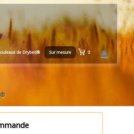
0
ouleaux de Drybed®
Sur mesure
 ®
commande