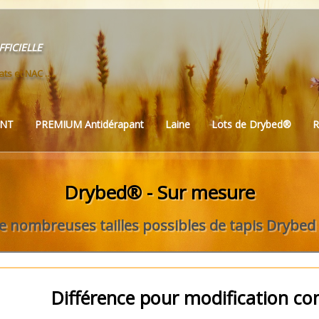
ficielle
ts et NAC .....
ANT
PREMIUM Antidérapant
Laine
Lots de Drybed®
R
Drybed® - Sur mesure
e nombreuses tailles possibles
de tapis Drybed
Différence pour modification 