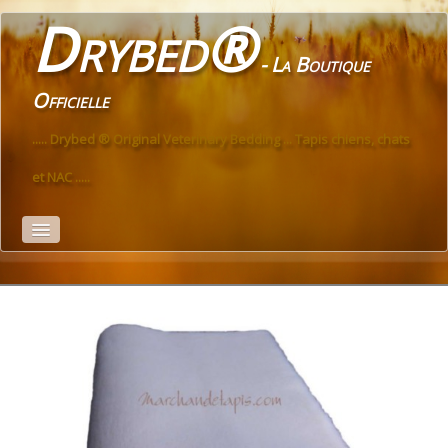
Drybed®
- La Boutique
Officielle
..... Drybed ® Original Veterinary Bedding ... Tapis chiens, chats
et NAC .....
Accueil
PREMIUM
ECO
ANTIDÉRAPANT
PREMIUM Antidérapant