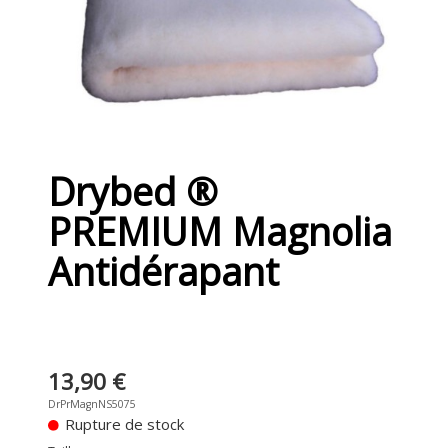
Laine
Lots de Drybed®
Rouleaux de Drybed®
Sur mesure
Drybed ®
0
PREMIUM Magnolia
Antidérapant
13,90 €
DrPrMagnNS5075
Rupture de stock