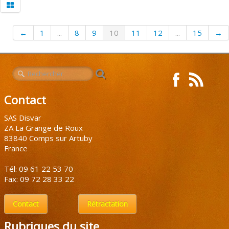
←
1
...
8
9
10
11
12
...
15
→
Contact
SAS Disvar
ZA La Grange de Roux
83840 Comps sur Artuby
France
Tél: 09 61 22 53 70
Fax: 09 72 28 33 22
Contact
Rétractation
Rubriques du site